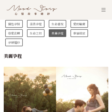
個性孕照
溫柔孕程
生命喜悅
愛的輪廓
母愛流轉
生命之初
美麗孕程
幸福綻放
孕婦婚紗
美麗孕程