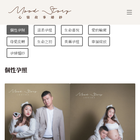
個性孕照
溫柔孕程
生命喜悅
愛的輪廓
母愛流轉
生命之初
美麗孕程
幸福綻放
孕婦婚紗
個性孕照