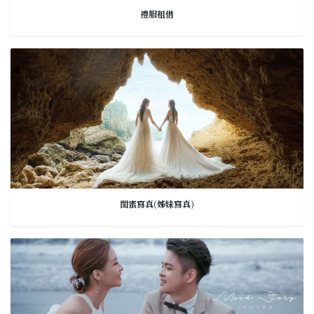
禮服租借
閨蜜寫真(姊妹寫真)