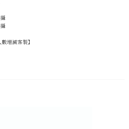
攝
拍攝
拍攝
人數增減客製】