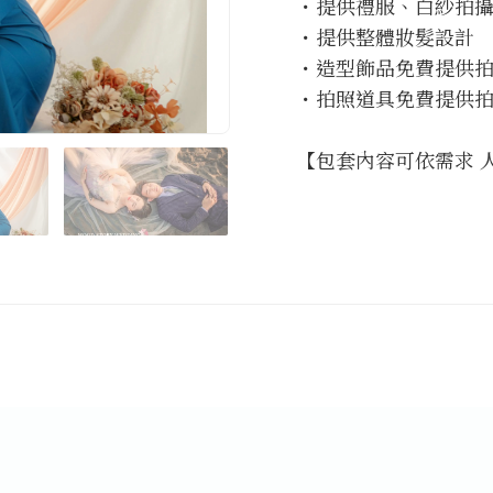
・提供禮服、白紗拍
・提供整體妝髮設計
・造型飾品免費提供
・拍照道具免費提供
【包套內容可依需求 