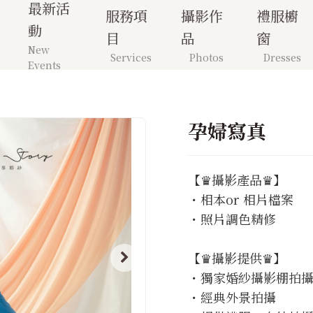
最新活
服務項
攝影作
禮服櫥
動
目
品
窗
New
s
Services
Photos
Dresses
Events
孕婦寫真
【♛攝影產品♛】
・相本or 相片檔案
・照片調色精修
【♛攝影提供♛】
・獨家婚紗攝影棚拍
・經典外景拍攝