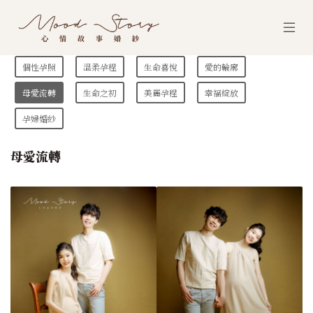
個性孕照
溫柔孕程
生命喜悅
愛的輪廓
母愛流轉
生命之初
美麗孕程
幸福綻放
孕婦婚紗
母愛流轉