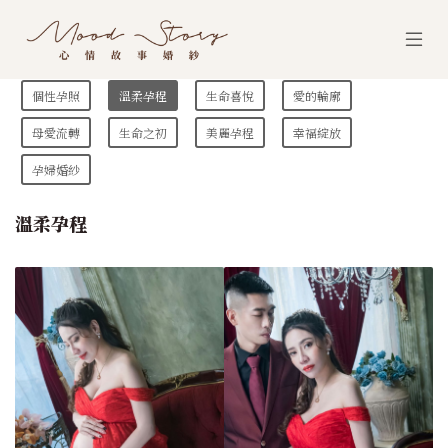
個性孕照
溫柔孕程
生命喜悅
愛的輪廓
母愛流轉
生命之初
美麗孕程
幸福綻放
孕婦婚紗
溫柔孕程