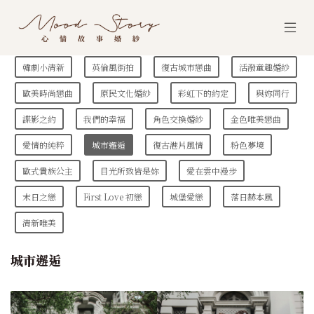
韓劇小清新
英倫風街拍
復古城市戀曲
活潑童趣婚紗
歐美時尚戀曲
原民文化婚紗
彩虹下的約定
與妳同行
諜影之約
我們的幸福
角色交換婚紗
金色唯美戀曲
愛情的純粹
城市邂逅
復古港片風情
粉色夢境
歐式貴族公主
目光所致皆是妳
愛在雲中漫步
末日之戀
First Love 初戀
城堡愛戀
落日赫本風
清新唯美
城市邂逅