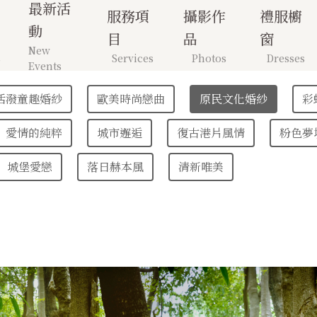
最新活
服務項
攝影作
禮服櫥
動
目
品
窗
New
s
Services
Photos
Dresses
Events
活潑童趣婚紗
歐美時尚戀曲
原民文化婚紗
彩
愛情的純粹
城市邂逅
復古港片風情
粉色夢
城堡愛戀
落日赫本風
清新唯美