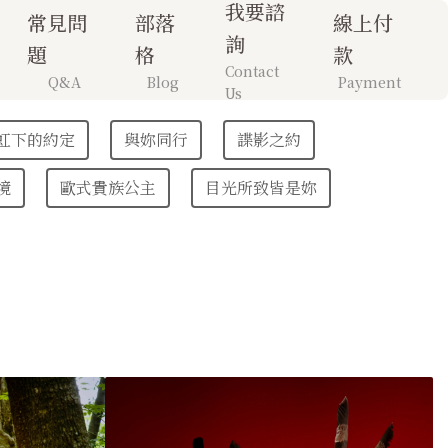
我要諮
常見問
部落
線上付
詢
題
格
款
Contact
Q&A
Blog
Payment
Us
虹下的約定
與妳同行
諜影之約
境
歐式貴族公主
目光所致皆是妳