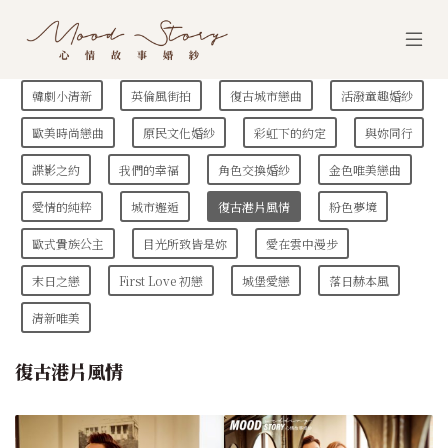
韓劇小清新
英倫風街拍
復古城市戀曲
活潑童趣婚紗
歐美時尚戀曲
原民文化婚紗
彩虹下的約定
與妳同行
諜影之約
我們的幸福
角色交換婚紗
金色唯美戀曲
愛情的純粹
城市邂逅
復古港片風情
粉色夢境
歐式貴族公主
目光所致皆是妳
愛在雲中漫步
末日之戀
First Love 初戀
城堡愛戀
落日赫本風
清新唯美
復古港片風情