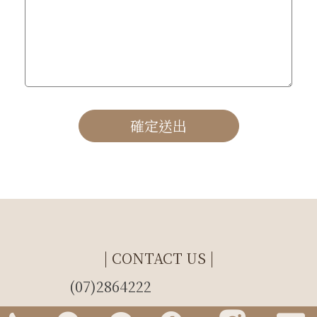
確定送出
| CONTACT US |
(07)2864222
moodstory219@gmail.com