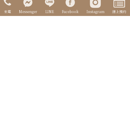
高雄市新興區中山一路219號
來電
Messenger
LINE
Facebook
Instagram
線上預約
13:00~21:30 (每周三公休)
高雄婚紗攝影首選
拍出讓人回味無窮的精彩畫面